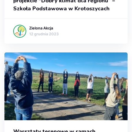
projekcie “Dobry klimat dla regionu” –
Szkoła Podstawowa w Krotoszycach
Zielona Akcja
12 grudnia 2023
Warsztaty terenowe w ramach