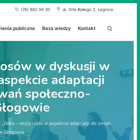
(76) 862 94 30
al. Orła Białego 2, Legnica
enia publiczne
Baza wiedzy
Kontakt
łosów w dyskusji w
aspekcie adaptacji
zwań społeczno-
Głogowie
Odra – wizja rzeki w aspekcie adaptacji do zmian
 w Głogowie