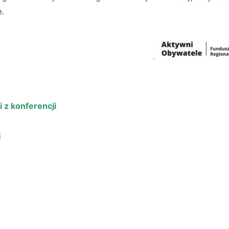
e.
 z konferencji
i