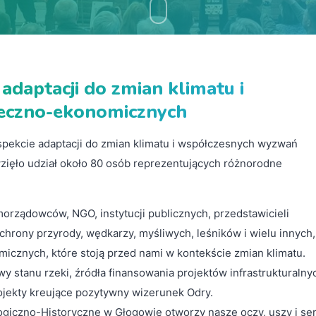
 adaptacji do zmian klimatu i
eczno-ekonomicznych
spekcie adaptacji do zmian klimatu i współczesnych wyzwań
zięło udział około 80 osób reprezentujących różnorodne
orządowców, NGO, instytucji publicznych, przedstawicieli
ochrony przyrody, wędkarzy, myśliwych, leśników i wielu innych,
cznych, które stoją przed nami w kontekście zmian klimatu.
y stanu rzeki, źródła finansowania projektów infrastrukturalny
ojekty kreujące pozytywny wizerunek Odry.
iczno-Historyczne w Głogowie otworzy nasze oczy, uszy i se