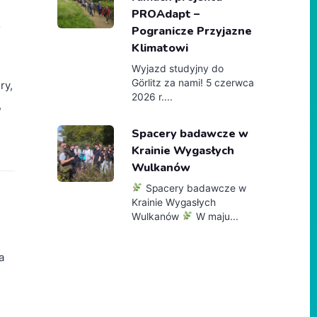
PROAdapt –
o
Pogranicze Przyjazne
Klimatowi
Wyjazd studyjny do
Görlitz za nami! 5 czerwca
ry,
2026 r....
,
Spacery badawcze w
Krainie Wygasłych
Wulkanów
Spacery badawcze w
Krainie Wygasłych
Wulkanów
W maju...
a