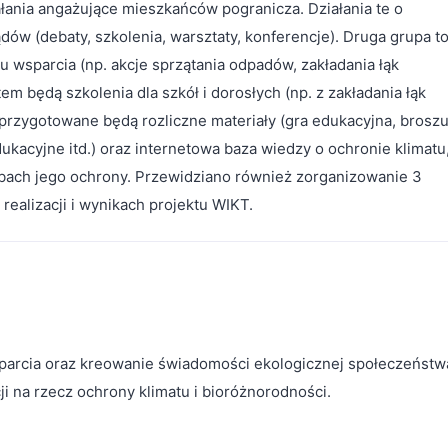
łania angażujące mieszkańców pogranicza. Działania te o
ów (debaty, szkolenia, warsztaty, konferencje). Druga grupa t
 wsparcia (np. akcje sprzątania odpadów, zakładania łąk
m będą szkolenia dla szkół i dorosłych (np. z zakładania łąk
przygotowane będą rozliczne materiały (gra edukacyjna, broszu
ukacyjne itd.) oraz internetowa baza wiedzy o ochronie klimatu
obach jego ochrony. Przewidziano również zorganizowanie 3
realizacji i wynikach projektu WIKT.
sparcia oraz kreowanie świadomości ekologicznej społeczeństw
i na rzecz ochrony klimatu i bioróżnorodności.