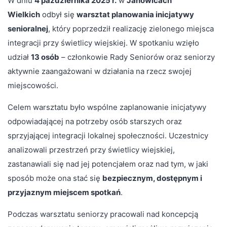
W dniu
4 października 2025 r.
w
Janowicach
Wielkich
odbył się
warsztat planowania inicjatywy
senioralnej
, który poprzedził realizację zielonego miejsca
integracji przy świetlicy wiejskiej. W spotkaniu wzięło
udział
13 osób
– członkowie Rady Seniorów oraz seniorzy
aktywnie zaangażowani w działania na rzecz swojej
miejscowości.
Celem warsztatu było wspólne zaplanowanie inicjatywy
odpowiadającej na potrzeby osób starszych oraz
sprzyjającej integracji lokalnej społeczności. Uczestnicy
analizowali przestrzeń przy świetlicy wiejskiej,
zastanawiali się nad jej potencjałem oraz nad tym, w jaki
sposób może ona stać się
bezpiecznym, dostępnym i
przyjaznym miejscem spotkań
.
Podczas warsztatu seniorzy pracowali nad koncepcją