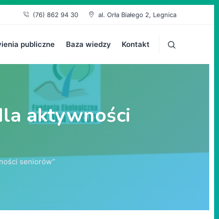
(76) 862 94 30
al. Orła Białego 2, Legnica
enia publiczne
Baza wiedzy
Kontakt
 dla aktywności
wności seniorów”